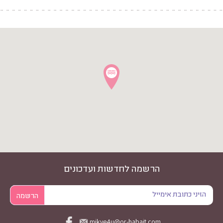
הרשמה לחדשות ועדכונים
mikve4u@or-habait.com