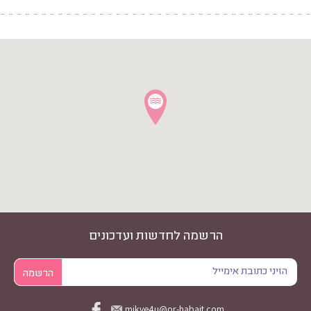
הרשמה לחדשות ועדכונים
mikve4u@or-habait.com