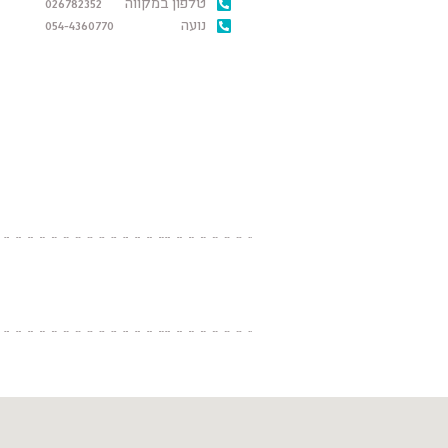
טלפון במקווה
026782352
נועה
054-4360770