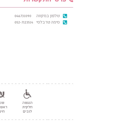
פרטי התקשרות
טלפון במקווה
046731090
סימה טרבלסי
052-7123514
הנגשה
שנ
חלקית
ראשו
לנכים
חינ