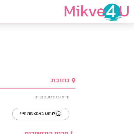
מצאי מקווה
כתובת
חייא ובניו 87, טבריה
לניווט באמצעות ווייז