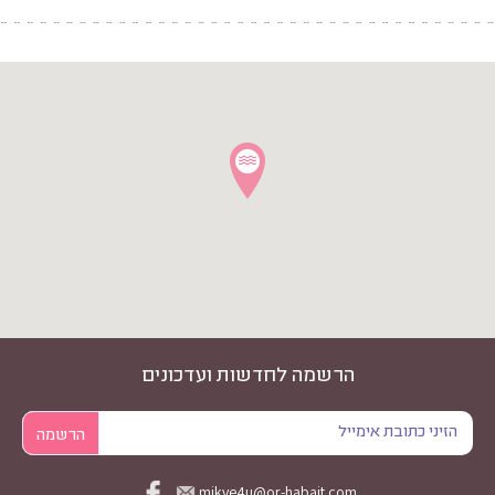
הרשמה לחדשות ועדכונים
mikve4u@or-habait.com