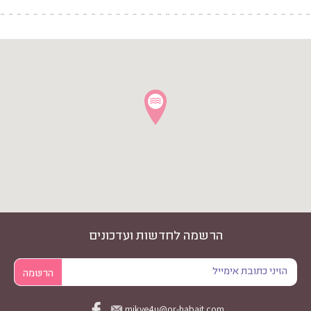
הרשמה לחדשות ועדכונים
mikve4u@or-habait.com