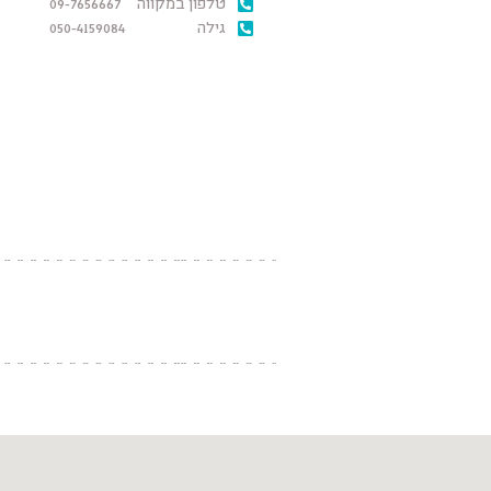
טלפון במקווה
09-7656667
גילה
050-4159084