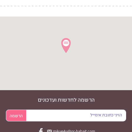
הרשמה לחדשות ועדכונים
mikve4u@or-habait.com