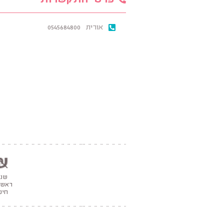
פרטי התקשרות
אורית
0545684800
שנ
ראשו
חינ