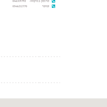
טלפון במקווה
046319792
שושי
0546212770