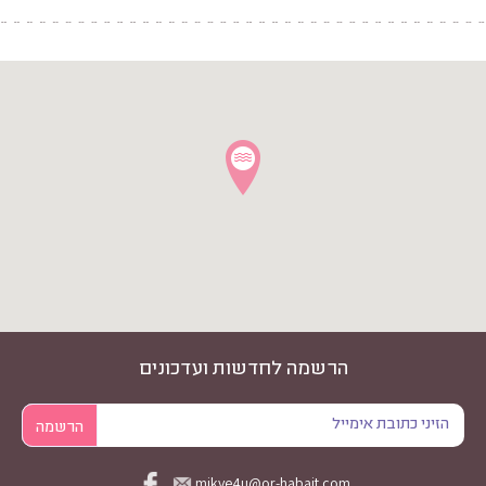
הרשמה לחדשות ועדכונים
mikve4u@or-habait.com