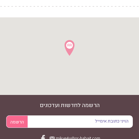
הרשמה לחדשות ועדכונים
mikve4u@or-habait.com