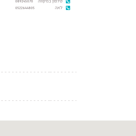
טלפון במקווה
089245070
לאה
0522644805