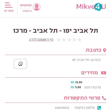
התחברות
תפריט
הרשמה
תל אביב יפו - תל אביב - מרכז
היי ראשונה לדרג
כתובת
יבנה 10, תל אביב יפו
מחירים
₪
15.00
₪
5.00
ערכת רחצה
פרטי התקשרות
טלפון במקווה
036296512