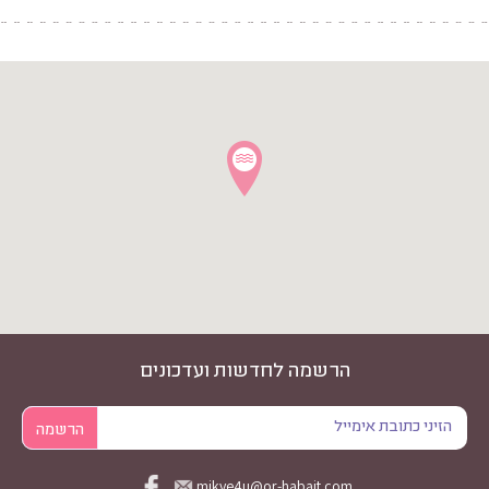
הרשמה לחדשות ועדכונים
mikve4u@or-habait.com