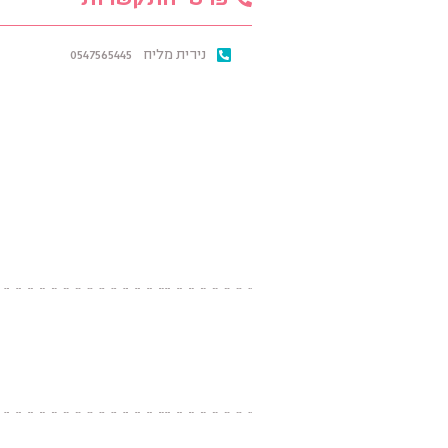
פרטי התקשרות
נירית מליח
0547565445