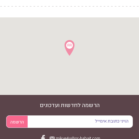
הרשמה לחדשות ועדכונים
mikve4u@or-habait.com