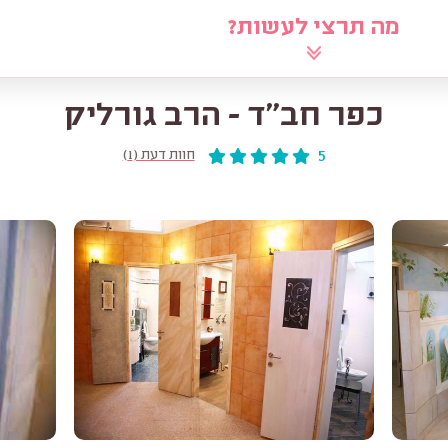
מה תרצי לעשות?
לוח
שאלי את הרב
מאמרים
מ
כפר חב"ד - הרב גורליק
5
חוות דעת (1)