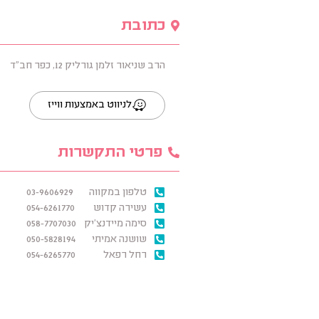
כתובת
הרב שניאור זלמן גורליק 12, כפר חב"ד
לניווט באמצעות ווייז
פרטי התקשרות
טלפון במקווה
03-9606929
עשירה קדוש
054-6261770
סימה מיידנצ'יק
058-7707030
שושנה אמיתי
050-5828194
רחל רפאל
054-6265770