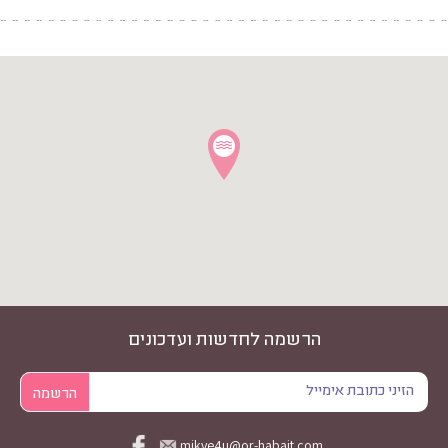
הרשמה לחדשות ועדכונים
mikve4u@or-habait.com