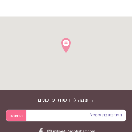
הרשמה לחדשות ועדכונים
mikve4u@or-habait.com