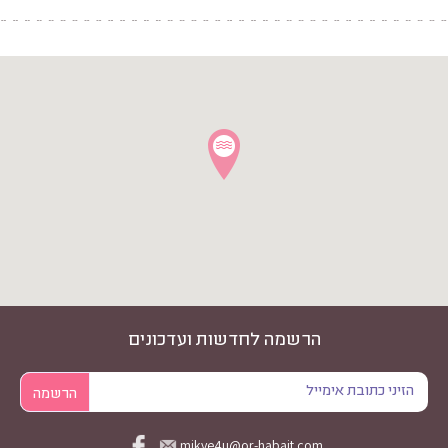
הרשמה לחדשות ועדכונים
mikve4u@or-habait.com