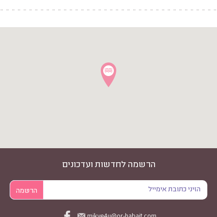
הרשמה לחדשות ועדכונים
mikve4u@or-habait.com