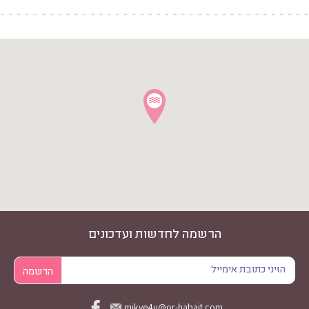
הרשמה לחדשות ועדכונים
mikve4u@or-habait.com