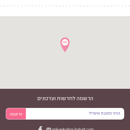
הרשמה לחדשות ועדכונים
mikve4u@or-habait.com