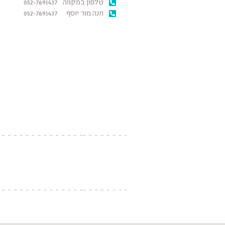
טלפון במקווה
052-7691437
חנה מור יוסף
052-7691437