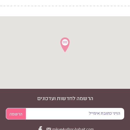
הרשמה לחדשות ועדכונים
mikve4u@or-habait.com