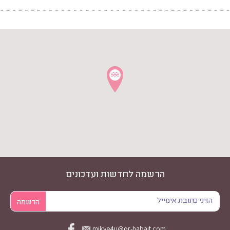
הרשמה לחדשות ועדכונים
mikve4u@or-habait.com