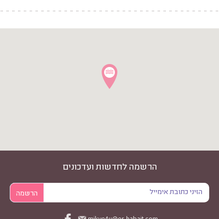
הרשמה לחדשות ועדכונים
mikve4u@or-habait.com